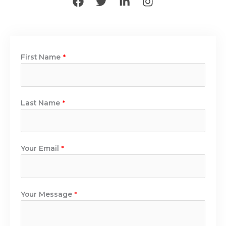
F
T
L
I
a
w
i
n
c
i
n
s
e
t
k
t
b
t
e
a
o
e
d
g
First Name
*
o
r
i
r
k
n
a
-
m
i
Last Name
*
n
Your Email
*
Your Message
*